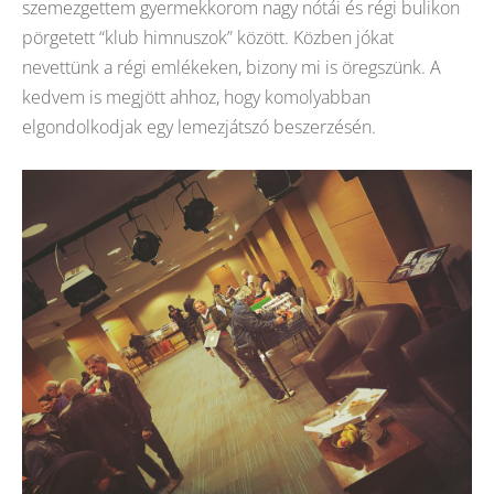
szemezgettem gyermekkorom nagy nótái és régi bulikon
pörgetett “klub himnuszok” között. Közben jókat
nevettünk a régi emlékeken, bizony mi is öregszünk. A
kedvem is megjött ahhoz, hogy komolyabban
elgondolkodjak egy lemezjátszó beszerzésén.