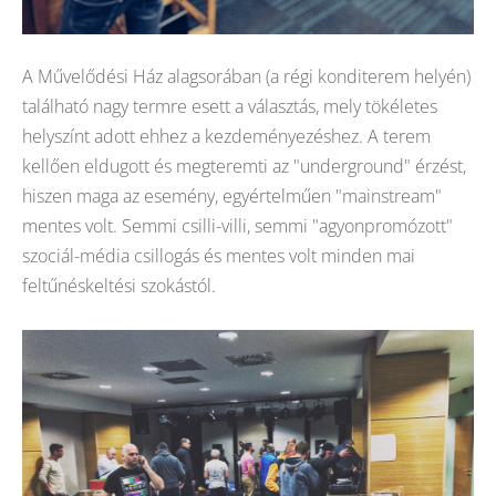
A Művelődési Ház alagsorában (a régi konditerem helyén)
található nagy termre esett a választás, mely tökéletes
helyszínt adott ehhez a kezdeményezéshez. A terem
kellően eldugott és megteremti az "underground" érzést,
hiszen maga az esemény, egyértelműen "mainstream"
mentes volt. Semmi csilli-villi, semmi "agyonpromózott"
szociál-média csillogás és mentes volt minden mai
feltűnéskeltési szokástól.