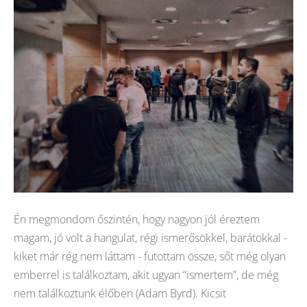
Én megmondom őszintén, hogy nagyon jól éreztem
magam, jó volt a hangulat, régi ismerősökkel, barátokkal -
kiket már rég nem láttam - futottam össze, sőt még olyan
emberrel is találkoztam, akit ugyan “ismertem”, de még
nem találkoztunk élőben (Adam Byrd). Kicsit