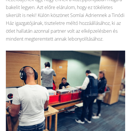
bakelit legyen. Azt előre elárulom, hogy ez tökéletes
sikerült is neki! Külön köszönet Somlai Adriennek a Tinódi
Ház igazgatójának, tiszteletre méltó hozzáállásához, ki az
ötlet hallatán azonnal partner volt az elképzelésben és
mindent megteremtett annak lebonyolításához.