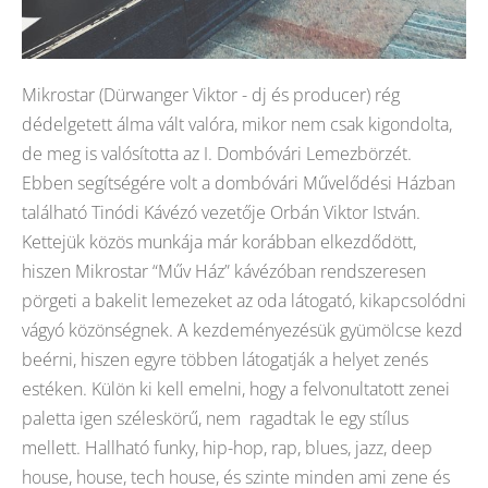
Mikrostar (Dürwanger Viktor - dj és producer) rég
dédelgetett álma vált valóra, mikor nem csak kigondolta,
de meg is valósította az I. Dombóvári Lemezbörzét.
Ebben segítségére volt a dombóvári Művelődési Házban
található Tinódi Kávézó vezetője Orbán Viktor István.
Kettejük közös munkája már korábban elkezdődött,
hiszen Mikrostar “Műv Ház” kávézóban rendszeresen
pörgeti a bakelit lemezeket az oda látogató, kikapcsolódni
vágyó közönségnek. A kezdeményezésük gyümölcse kezd
beérni, hiszen egyre többen látogatják a helyet zenés
estéken. Külön ki kell emelni, hogy a felvonultatott zenei
paletta igen széleskörű, nem ragadtak le egy stílus
mellett. Hallható funky, hip-hop, rap, blues, jazz, deep
house, house, tech house, és szinte minden ami zene és