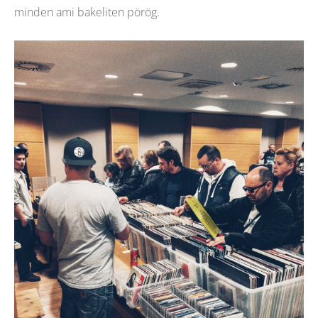
minden ami bakeliten pörög.