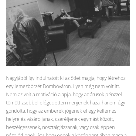
Nagyjából így indulhatott ki az ötlet magja, hogy létrehoz
egy lemezbörzét Dombóváron. Ilyen még nem volt itt.
Nem az volt a motiváció alapja, hogy az árusok pénzzel
tömött zsebbel elégedetten menjenek haza, hanem úgy
gondolta, hogy az emberek jöjjenek el egy kellemes
helyre és vásároljanak, cseréljenek egymást között,
beszélgessenek, nosztalgiázzanak, vagy csak éppen
nézelődjenek úgy, hogy ennek a középpontjában maga a