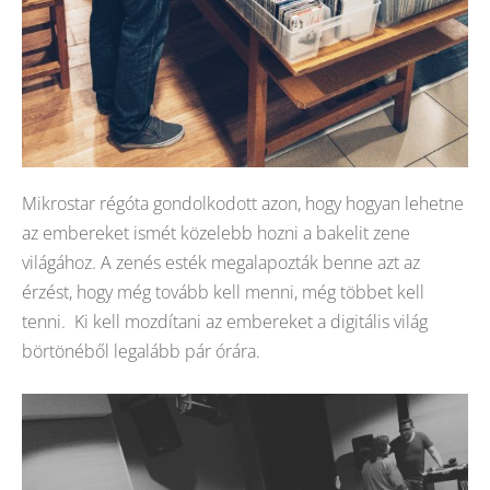
Mikrostar régóta gondolkodott azon, hogy hogyan lehetne
az embereket ismét közelebb hozni a bakelit zene
világához. A zenés esték megalapozták benne azt az
érzést, hogy még tovább kell menni, még többet kell
tenni. Ki kell mozdítani az embereket a digitális világ
börtönéből legalább pár órára.