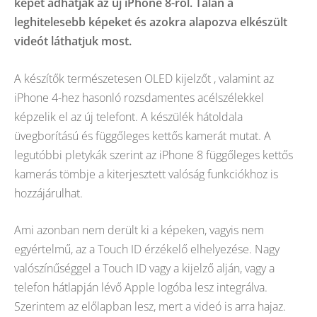
képet adhatják az új iPhone 8-ról. Talán a
leghitelesebb képeket és azokra alapozva elkészült
videót láthatjuk most.
A készítők természetesen OLED kijelzőt , valamint az
iPhone 4-hez hasonló rozsdamentes acélszélekkel
képzelik el az új telefont. A készülék hátoldala
üvegborítású és függőleges kettős kamerát mutat. A
legutóbbi pletykák szerint az iPhone 8 függőleges kettős
kamerás tömbje a kiterjesztett valóság funkciókhoz is
hozzájárulhat.
Ami azonban nem derült ki a képeken, vagyis nem
egyértelmű, az a Touch ID érzékelő elhelyezése. Nagy
valószínűséggel a Touch ID vagy a kijelző alján, vagy a
telefon hátlapján lévő Apple logóba lesz integrálva.
Szerintem az előlapban lesz, mert a videó is arra hajaz.