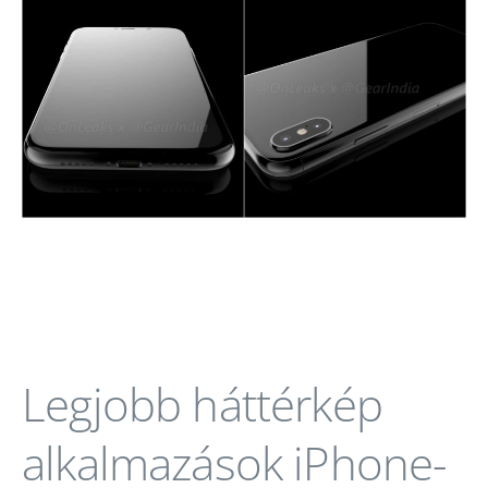
Legjobb háttérkép
alkalmazások iPhone-