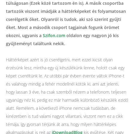
túlságosan (Ezek közé tartozom én is). A másik csoportba
tartozók viszont imádják a háttérképeket és folyamatosan
cserélgetik őket. Olyanról is tudok, aki szó szerint gyűjti
őket. Most a második csoport tagjainak fogunk örömet
okozni, ugyanis a
Szifon.com
oldalon egy nagyon jó kis
gyűjteményt találtunk nekik.
Háttérképet azért is jó cserélgetni, mert ezzel kicsit olyan
érzésünk lesz, mintha egy új készülékünk lenne, holott csak egy
képet cseréltünk le. Az utóbbi pár évben évente váltok iPhone-t
és valahogy mindig a fehér modellnél kötök ki, ami azt jelenti,
hogy lassan 3 éve, ha csak szemből nézem a telefonom, teljesen
ugyanúgy néz ki, pedig ez már harmadik különböző készülék ezidő
alatt. Remélem, a következő iPhone nemcsak tudásban, de
kinézetben is tud valami nagyot villantani, viszont nem ez a cikk
témája, így gyorsan térjünk át arra, hogy milyen háttérképes
alkalmazásokat is rejt az
iDownloadBlog
kis gyűjtése. Két nagy