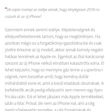
“
De vajon mennyi az esélye annak, hogy ténylegesen 2018-ra
csúszik át az új iPhone?
Szerintem ennek semmi esélye. Képtelenségnek és
elképzelhetetlennek tartom, hogy ez megtörténjen. Ha
azonban mégis ez a forgatókönyv igazolódna be és csak
jövőre érkezne az új modell, akkor annak komoly negatív
hatásai lennének az Apple-re. Egyrészt az őszi-karácsonyi
szezont az új iPhone nélkül elindítani katasztrófa volna. El
lehet képzelni, hogy ez mennyire gáz lenne a cupertino-i
cégnek, nem beszélve arról, hogy kemény dollár
milliárdoktól esne el, amit a kieső eladások okoznának. A
befektetők arcát pedig elképzelni sem merem egy ilyen
fricska után. Ezt el lehet játszani más Apple termékekkel,
talán a Mac Próval, de nem az iPhone-nal, ami a cég
legdicsőségesebb terméke, a cég forgalmának és