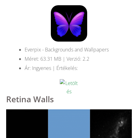
Everpix - Backgrounds and Wallpapers
Méret: 63.31 MB | Verzió: 2.2
Ár: Ingyenes | Értékelés:
Retina Walls