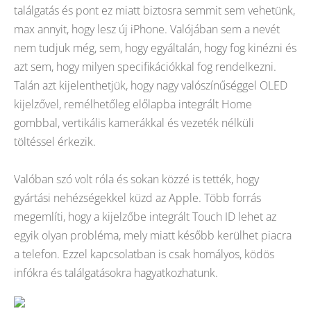
találgatás és pont ez miatt biztosra semmit sem vehetünk,
max annyit, hogy lesz új iPhone. Valójában sem a nevét
nem tudjuk még, sem, hogy egyáltalán, hogy fog kinézni és
azt sem, hogy milyen specifikációkkal fog rendelkezni.
Talán azt kijelenthetjük, hogy nagy valószínűséggel OLED
kijelzővel, remélhetőleg előlapba integrált Home
gombbal, vertikális kamerákkal és vezeték nélküli
töltéssel érkezik.
Valóban szó volt róla és sokan közzé is tették, hogy
gyártási nehézségekkel küzd az Apple. Több forrás
megemlíti, hogy a kijelzőbe integrált Touch ID lehet az
egyik olyan probléma, mely miatt később kerülhet piacra
a telefon. Ezzel kapcsolatban is csak homályos, ködös
infókra és találgatásokra hagyatkozhatunk.