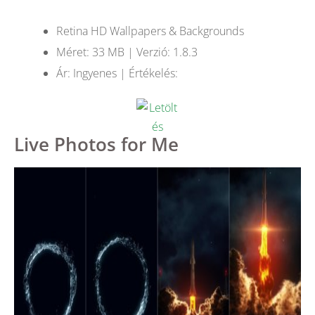
Retina HD Wallpapers & Backgrounds
Méret: 33 MB | Verzió: 1.8.3
Ár: Ingyenes | Értékelés:
Live Photos for Me