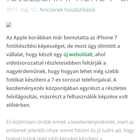
2017. máj. 12.,
Nincsenek hozzászólások
Az Apple korábban már bemutatta az iPhone 7
fotókészítési képességet, de most úgy döntött a
vállalat, hogy készít egy
új weboldalt
, ahol
videósorozattal részletesebben feltárják a
nagyérdeműnek, hogy hogyan lehet még szebb
fotókat készíteni a 7-es sorozat telefonjaival. A
kezdeményezés központjában egyrészt a részletes
felvilágosítás, másrészt a felhasználók képzése volt
előtérben.
Én különösen örülök ennek a kezdeményezésnek, mert az
emberek jelentős része szeret fotózni és jó tudni azt, hogy
hogyan tudok még jobb képeket készíteni a