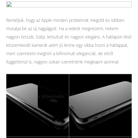
Reméljük, hogy az Apple minden problémát megold és időben
mutatja be az új nagyágyút. Ha a videót megnézem, nekem
nagyon tetszik. Szép, letisztult és nagyon elegáns. A hátlapon lévő
kitüremkedő kamerát azért jó lenne egy síkba hozni a hátlappal,
mert szerintem megtöri a kifinomult eleganciát, de ettől
függetlenül is, nagyon sokan szeretnénk megkapni azonnal.