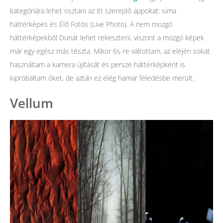
kategóriára lehet osztani az itt szereplő appokat: sima
háttérképes és Élő Fotós (Live Photo). A nem mozgó
háttérképekből Dunát lehet rekeszteni, viszont a mozgó képek
már egy egész más tészta. Mikor 6s-re váltottam, az elején sokat
használtam a kamera újítását és persze háttérképként is
kipróbáltam őket, de aztán ez elég hamar feledésbe merült.
Vellum