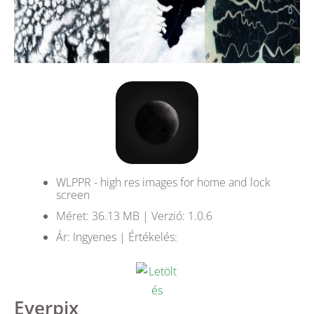
WLPPR - high res images for home and lock
screen
Méret: 36.13 MB | Verzió: 1.0.6
Ár: Ingyenes | Értékelés:
Everpix