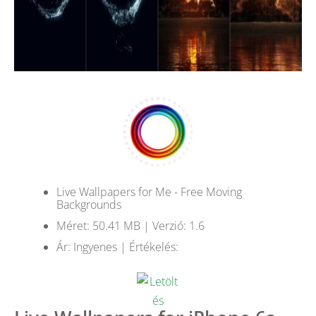
Live Wallpapers for Me - Free Moving
Backgrounds
Méret: 50.41 MB | Verzió: 1.6
Ár: Ingyenes | Értékelés: