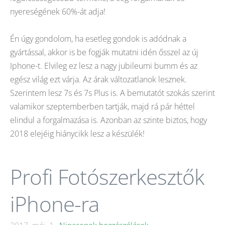
nyereségének 60%-át adja!
Én úgy gondolom, ha esetleg gondok is adódnak a
gyártással, akkor is be fogják mutatni idén ősszel az új
Iphone-t. Elvileg ez lesz a nagy jubileumi bumm és az
egész világ ezt várja. Az árak változatlanok lesznek.
Szerintem lesz 7s és 7s Plus is. A bemutatót szokás szerint
valamikor szeptemberben tartják, majd rá pár héttel
elindul a forgalmazása is. Azonban az szinte biztos, hogy
2018 elejéig hiánycikk lesz a készülék!
Profi Fotószerkesztők
iPhone-ra