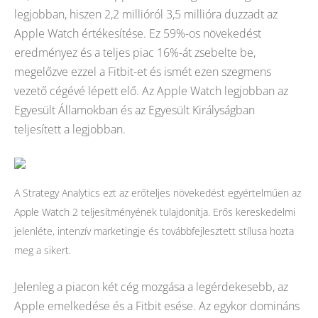
legjobban, hiszen 2,2 millióról 3,5 millióra duzzadt az
Apple Watch értékesítése. Ez 59%-os növekedést
eredményez és a teljes piac 16%-át zsebelte be,
megelőzve ezzel a Fitbit-et és ismét ezen szegmens
vezető cégévé lépett elő. Az Apple Watch legjobban az
Egyesült Államokban és az Egyesült Királyságban
teljesített a legjobban.
A Strategy Analytics ezt az erőteljes növekedést egyértelműen az
Apple Watch 2 teljesítményének tulajdonítja. Erős kereskedelmi
jelenléte, intenzív marketingje és továbbfejlesztett stílusa hozta
meg a sikert.
Jelenleg a piacon két cég mozgása a legérdekesebb, az
Apple emelkedése és a Fitbit esése. Az egykor domináns