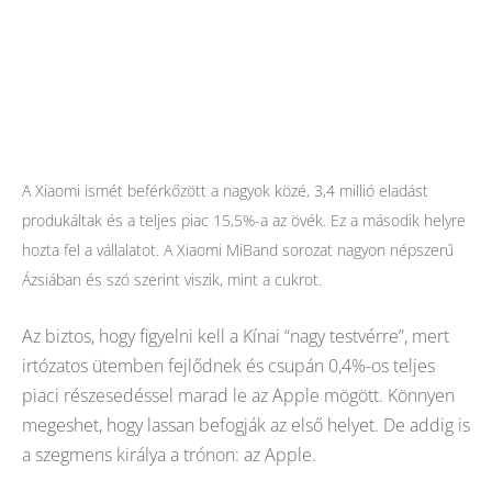
A Xiaomi ismét beférkőzött a nagyok közé, 3,4 millió eladást
produkáltak és a teljes piac 15,5%-a az övék. Ez a második helyre
hozta fel a vállalatot. A Xiaomi MiBand sorozat nagyon népszerű
Ázsiában és szó szerint viszik, mint a cukrot.
Az biztos, hogy figyelni kell a Kínai “nagy testvérre”, mert
irtózatos ütemben fejlődnek és csupán 0,4%-os teljes
piaci részesedéssel marad le az Apple mögött. Könnyen
megeshet, hogy lassan befogják az első helyet. De addig is
a szegmens királya a trónon: az Apple.