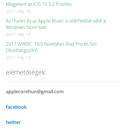
Megjelent az iOS 10.3.2 frissítés
2017. máj. 15.
Az iTunes és az Apple Music is elérhetővé válik a
Windows Store-ban
2017. máj. 14.
2017 WWDC: 10,5 hüvelykes iPad Pro és Siri
Okoshangszóró
2017. máj. 13.
elérhetőségek:
applecorehun@gmail.com
facebook
twitter